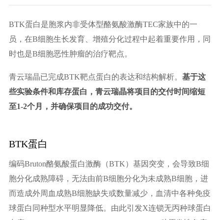
BTK蛋白是胞浆内非受体型酪氨酸激酶TEC家族中的一
员，在B细胞生长发育、增殖分化过程中起着重要作用，同
时也是B细胞恶性肿瘤的治疗靶点。
青云瑞晶已完成BTK靶点蛋白的表达和结构解析。
基于这
些实验条件和库存蛋白，青云瑞晶将项目的交付时间缩短
至1-2个月，并确保项目的成功交付。
BTK蛋白
编码Bruton酪氨酸蛋白激酶（BTK）基因突变，会导致B细
胞分化成熟障碍，无法由前B细胞分化为未成熟B细胞，进
而造成外周血成熟B细胞缺失或数量减少，血清中各种免疫
球蛋白同种型水平明显降低。由此引发X连锁无丙种球蛋白