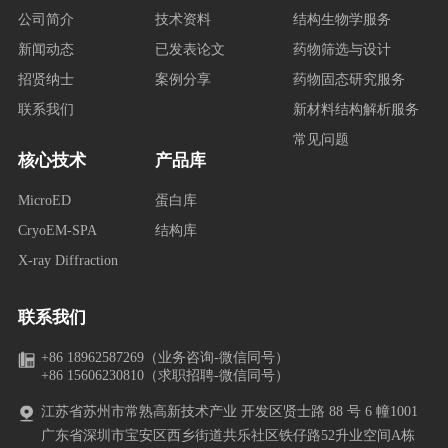
公司简介
技术资料
结构生物学服务
新闻动态
已发表论文
药物筛选与设计
招贤纳士
案例分享
药物固态研究服务
联系我们
新材料结构解析服务
常见问题
核心技术
产品库
MicroED
蛋白库
CryoEM-SPA
结构库
X-ray Diffraction
联系我们
+86 18962587269（业务咨询-微信同号）
+86 15606230810（求职招聘-微信同号）
江苏省苏州市常熟高新技术产业 开发区贤士路 88 号 6 幢1001
广东省深圳市宝安区西乡街道共乐社区铁仔路52升业空间A栋