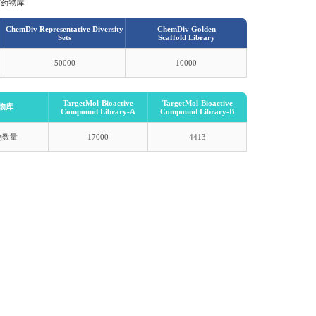
ChemDiv Representative Diversity
ChemDiv Golden
Sets
Scaffold Library
50000
10000
TargetMol-Bioactive
TargetMol-Bioactive
物库
Compound Library-A
Compound Library-B
物数量
17000
4413