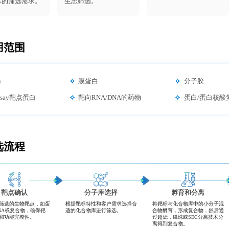
库的筛选需求。
生态筛选。
用范围
酶
膜蛋白
分子胶
ssay靶点蛋白
靶向RNA/DNA的药物
蛋白/蛋白核酸
选流程
靶点确认
分子库选择
孵育和分离
筛选的生物靶点，如蛋
根据靶标特性和客户需求选择合
将靶标与化合物库中的小分子混
NA或复合物，确保靶
适的化合物库进行筛选。
合物孵育，形成复合物，然后通
和功能完整性。
过超滤，磁珠或SEC分离技术分
离得到复合物。