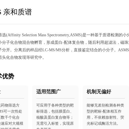
S 亲和质谱
(Affinity Selection Mass Spectrometry,ASMS)是一
小分子化合物混合物孵育，形成蛋白-配体复合物，随后利用超滤法，磁珠法
子分开。分离后的样品经LC-MS/MS分析，直接鉴定结合的小分子。AS
苗头化合物发现等研究中。
术优势
量
适用范围广
机制无偏好
统药物筛选方
可应用于各种类型的靶
能够无差别检测各种类
MS可一次性处
标筛选，包括膜蛋白、
型的靶标-配体相互作
至数千个化合
核酸及蛋白复合物等；
用，不依赖放射性、荧
快速应对大规模
无需引入标签，实现原
光标记或酶活方法。