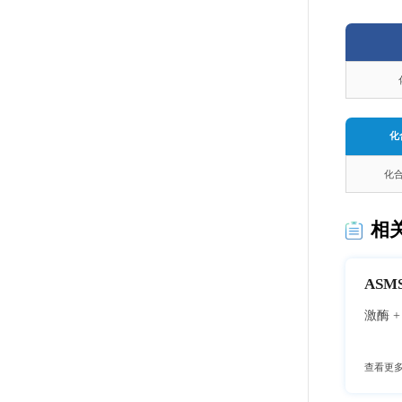
化
化
相
AS
查看更