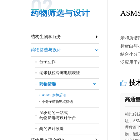
02
药物筛选与设计
ASM
结构生物学服务
亲和质谱筛选
标蛋白与
药物筛选与设计
结合小分
分子互作
泛应用于
纳米颗粒冷冻电镜表征
技
药物筛选
ASMS 亲和质谱
高通
小分子药物靶点筛选
AI驱动的一站式
相比传
药物筛选与设计平台
法，AS
理数百
酶的设计改造
物，能