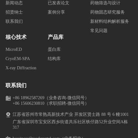
新闻动态
已发表论文
药物筛选与设计
招贤纳士
案例分享
药物固态研究服务
联系我们
新材料结构解析服务
常见问题
核心技术
产品库
MicroED
蛋白库
CryoEM-SPA
结构库
X-ray Diffraction
联系我们
+86 18962587269（业务咨询-微信同号）
+86 15606230810（求职招聘-微信同号）
江苏省苏州市常熟高新技术产业 开发区贤士路 88 号 6 幢1001
广东省深圳市宝安区西乡街道共乐社区铁仔路52升业空间A栋
317