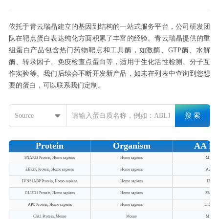
依托于青云瑞晶建立的基因到结构的一站式服务平台，公司研发团
队在靶点蛋白表达纯化方面积累了丰富的经验。青云瑞晶提供的重
组蛋白产品包含热门药物靶点和工具酶，如激酶、GTP酶、水解
酶、转录因子、免疫检查点蛋白等，适用于生化活性检测、分子互
作实验等。我们后续会不断开发新产品，如未在列表中查询到您想
要的蛋白，可以联系我们定制。
搜 索
Source
Protein
Organism
AA Ra
SNAP23 Protein, Homo sapiens
Homo sapiens
M1-S21
EEF2K Protein, Homo sapiens
Homo sapiens
A2-E72
IVNS1ABP Protein, Homo sapiens
Homo sapiens
I2-F64
GLUD1 Protein, Homo sapiens
Homo sapiens
S54-T55
APC Protein, Homo sapiens
Homo sapiens
L407-S7
Chk1 Protein, Mouse
Mouse
M1-T47