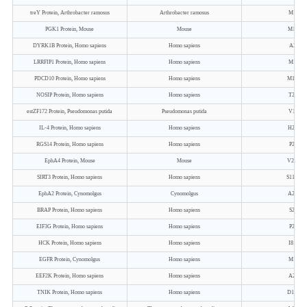
treY Protein, Arthrobacter ramosus
Arthrobacter ramosus
M1-T75
PGK1 Protein, Mouse
Mouse
M1-V41
DYRK1B Protein, Homo sapiens
Homo sapiens
A2-S62
LRRFIP1 Protein, Homo sapiens
Homo sapiens
M1-S80
PDCD10 Protein, Homo sapiens
Homo sapiens
M1-Al2
NOSIP Protein, Homo sapiens
Homo sapiens
T2-A30
estZF172 Protein, Pseudomonas putida
Pseudomonas putida
V1-L38
IL-4 Protein, Homo sapiens
Homo sapiens
H25-S1
RGS14 Protein, Homo sapiens
Homo sapiens
P2-L56
EphA4 Protein, Mouse
Mouse
V20-T5
SIRT3 Protein, Homo sapiens
Homo sapiens
S118-K3
EphA2 Protein, Cynomolgus
Cynomolgus
A24-S5
BRAP Protein, Homo sapiens
Homo sapiens
S2-K59
EIF3G Protein, Homo sapiens
Homo sapiens
P2-N32
HCK Protein, Homo sapiens
Homo sapiens
I81-P52
EGFR Protein, Cynomolgus
Homo sapiens
M1-S64
EEF2K Protein, Homo sapiens
Homo sapiens
A2-E72
TNIK Protein, Homo sapiens
Homo sapiens
D11-G3