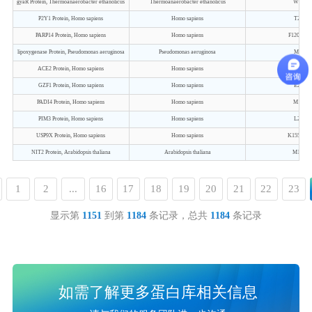
gyaR Protein, Thermoanaerobacter ethanolicus
Thermoanaerobacter ethanolicus
W2-F39
P2Y1 Protein, Homo sapiens
Homo sapiens
T2-L37
PARP14 Protein, Homo sapiens
Homo sapiens
F1208-E1
lipoxygenase Protein, Pseudomonas aeruginosa
Pseudomonas aeruginosa
M1-I67
ACE2 Protein, Homo sapiens
Homo sapiens
Q18-S7
GZF1 Protein, Homo sapiens
Homo sapiens
E2-E71
PADI4 Protein, Homo sapiens
Homo sapiens
M1-P66
PIM3 Protein, Homo sapiens
Homo sapiens
L2-L32
USP9X Protein, Homo sapiens
Homo sapiens
K1554-N1
NIT2 Protein, Arabidopsis thaliana
Arabidopsis thaliana
M1-K33
1
2
...
16
17
18
19
20
21
22
23
显示第
1151
到第
1184
条记录，总共
1184
条记录
如需了解更多蛋白库相关信息