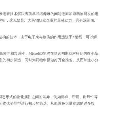
推进新技术解决当前单晶培养难的问题进而加速药物研发的进
构解析，这无疑是广大药物研发企业的最强助力，具有深远而广
镜解析微小晶体结构的技术，由于电子束与物质的作用远强于X射线，可以解
高效性和普适性，MicroED能够在筛选初期就对得到的微小晶
型的初步筛选，同时为药物申报做好万全准备。从而加速小分
物固态形式的物化属性之间的差异，例如熔点、密度、耐压性等
药物优势晶型进行初步的筛选。从而避免大量资源的过多投