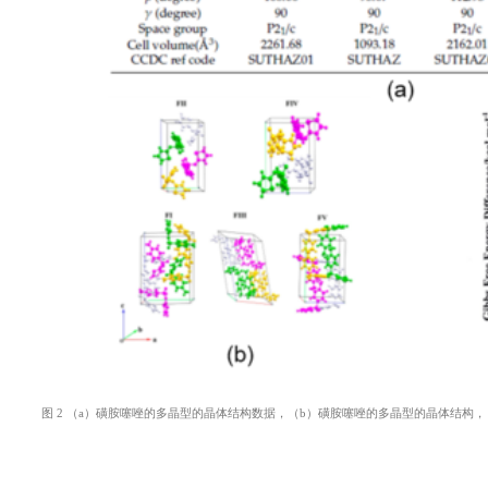
图 2 （a）磺胺噻唑的多晶型的晶体结构数据，（b）磺胺噻唑的多晶型的晶体结构，