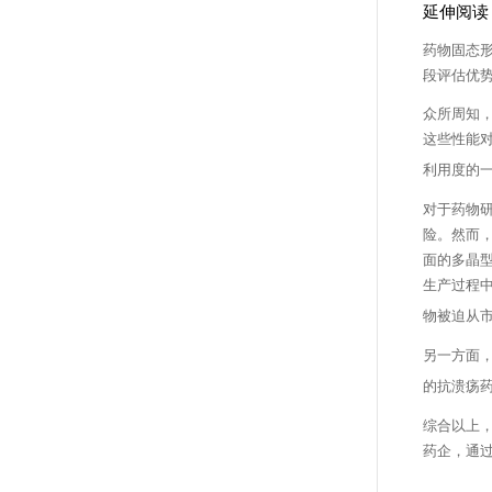
延伸阅读
药物固态
段评估优
众所周知，药
这些性能
利用度的
对于药物
险。然而
面的多晶型
生产过程中
物被迫从
另一方面
的抗溃疡药
综合以上
药企，通