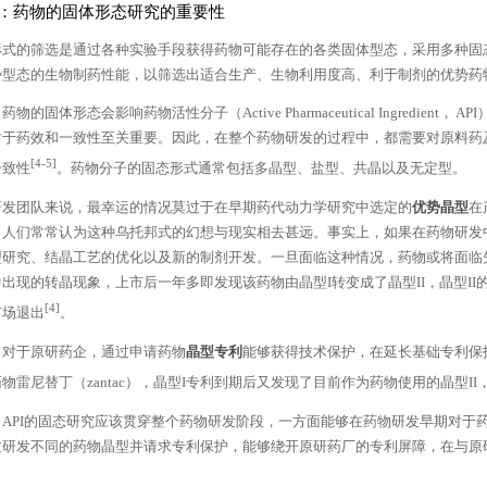
：药物的固体形态研究的重要性
形式的筛选是通过各种实验手段获得药物可能存在的各类固体型态，采用多种固
势型态的生物制药性能，以筛选出适合生产、生物利用度高、利于制剂的优势药
物的固体形态会影响药物活性分子（Active Pharmaceutical Ingredi
对于药效和一致性至关重要。因此，在整个药物研发的过程中，都需要对原料药
[4-5]
一致性
。药物分子的固态形式通常包括多晶型、盐型、共晶以及无定型。
研发团队来说，最幸运的情况莫过于在早期药代动力学研究中选定的
优势晶型
在
，人们常常认为这种乌托邦式的幻想与现实相去甚远。事实上，如果在药物研发
研究、结晶工艺的优化以及新的制剂开发。一旦面临这种情况，药物或将面临失去市
出现的转晶现象，上市后一年多即发现该药物由晶型I转变成了晶型II，晶型I
[4]
市场退出
。
，对于原研药企，通过申请药物
晶型专利
能够获得技术保护，在延长基础专利保
物雷尼替丁（zantac），晶型I专利到期后又发现了目前作为药物使用的晶型I
，API的固态研究应该贯穿整个药物研发阶段，一方面能够在药物研发早期对于
过研发不同的药物晶型并请求专利保护，能够绕开原研药厂的专利屏障，在与原