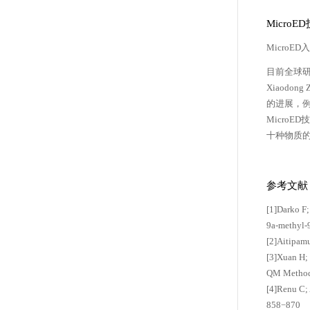
Micro
MicroE
目前全球研究
Xiaod
的进展，例如
Micro
十种物质
参考文献
[1]Darko F;
9a-methyl-
[2]Aitipamu
[3]Xuan H; 
QM Methoda
[4]Renu C; 
858−870