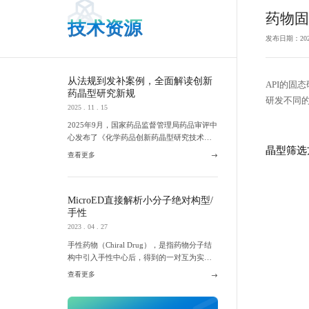
药物固
技术资源
发布日期：2022 .
从法规到发补案例，全面解读创新
API的
药晶型研究新规
研发不同
2025 . 11 . 15
2025年9月，国家药品监督管理局药品审评中
心发布了《化学药品创新药晶型研究技术指
晶型筛选
导原则（征求意见稿）》，这是我国首次针
查看更多
对创新药晶型研究发布的专项指导文件，标
志着晶型研究在药品研发与审评中的重要性
进一步提升。
MicroED直接解析小分子绝对构型/
手性
2023 . 04 . 27
手性药物（Chiral Drug），是指药物分子结
构中引入手性中心后，得到的一对互为实物
与镜像的对映异构体。
查看更多