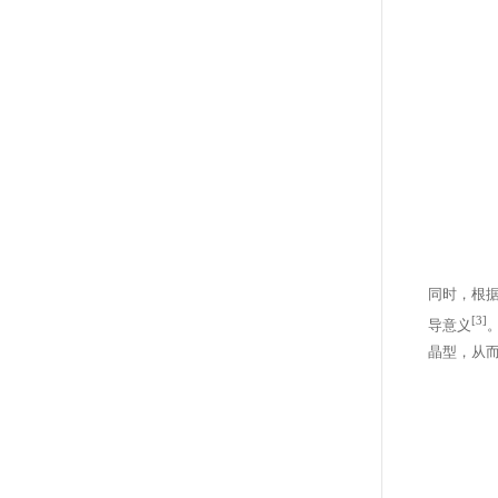
同时，根
[3]
导意义
晶型，从