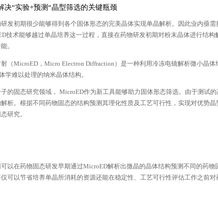
ED解决“实验+预测“晶型筛选的关键瓶颈
物研发初期很少能够得到各个固体形态的完美晶体实现单晶解析。因此业内亟需
roED技术能够越过单晶培养这一过程，直接在药物研发初期对粉末晶体进行结
潜能。
（MicroED，Micro Electron Diffraction）是一种利用冷冻电
晶体学难以处理的纳米晶体结构。
子的固态研究领域， MicroED作为新工具能够助力固体形态筛选。由于测试的
构解析。根据不同药物固态的结构预测其理化性质及工艺可行性，实现对优势晶
固态研究。
可以在药物固态研发早期通过MicroED解析出微晶的晶体结构预测不同的药
不仅可以节省培养单晶所消耗的资源还能在稳定性、工艺可行性评估工作之前对