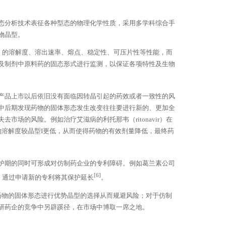
态分析技术表征各种型态的物理化学性质，采用多学科综合手
物晶型。
ent， API）的溶解度、溶出速率、熔点、稳定性、可压片性等性能，而
及制剂中原料药的固态形式进行监测，以保证各项特性及生物
产品上市以后依旧没有面临因转晶引起的药效或者一致性的风
中后期发现药物的固体形态发生改变往往要进行新的、更加全
场的风险。例如治疗艾滋病的利托那韦（ritonavir）在
I的溶解度较晶型I更低，从而使得药物的有效剂量降低，最终药
护期的同时可形成对仿制药企业的专利障碍。例如葛兰素公司
[6]
I，通过申请新的专利将其保护延长
。
药物的固体形态进行优势晶型的选择从而规避风险；对于仿制
研药企的竞争中另辟蹊径，在市场中博取一席之地。