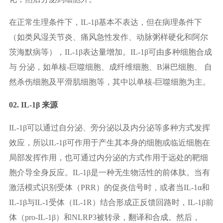
在正常生理条件下，IL-1β基本不表达，但在病理条件下
（如类风湿关节炎、痛风急性发作、动脉粥样硬化和阿尔
茨海默病等），IL-1β表达量增加。IL-1β可由多种细胞合成
与 分泌，如单核-巨噬细胞、成纤维细胞、B淋巴细胞、 自
然杀伤细胞及平滑肌细胞等，其中以单核-巨噬细胞为主。
02. IL-1β 来源
IL-1β可以通过自分泌、旁分泌以及内分泌等多种方式发挥
效应，所以IL-1β可作用于产生其本身的细胞或临近细胞在
局部发挥作用，也可通过内分泌的方式作用于远处的靶细
胞介导全身反应。IL-1β是一种无生物活性的前体肽。当有
激活模式识别受体（PRR）的促炎信号时，或者当IL-1α和
IL-1β与IL-1受体（IL-1R）结合形成正反馈回路时，IL-1β前
体（pro-IL-1β）和NLRP3被转录，翻译和合成。然后，