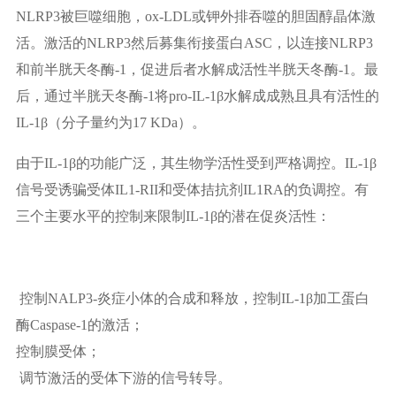
NLRP3被巨噬细胞，ox-LDL或钾外排吞噬的胆固醇晶体激
活。激活的NLRP3然后募集衔接蛋白ASC，以连接NLRP3
和前半胱天冬酶-1，促进后者水解成活性半胱天冬酶-1。最
后，通过半胱天冬酶-1将pro-IL-1β水解成成熟且具有活性的
IL-1β（分子量约为17 KDa）。
由于IL-1β的功能广泛，其生物学活性受到严格调控。IL-1β
信号受诱骗受体IL1-RII和受体拮抗剂IL1RA的负调控。有
三个主要水平的控制来限制IL-1β的潜在促炎活性：
控制NALP3-炎症小体的合成和释放，控制IL-1β加工蛋白
酶Caspase-1的激活；
控制膜受体；
调节激活的受体下游的信号转导。