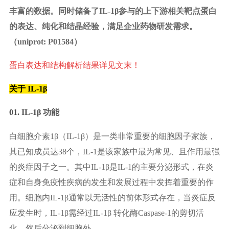
丰富的数据。同时储备了IL-1β参与的上下游相关靶点蛋白
的表达、纯化和结晶经验，满足企业药物研发需求。
（uniprot: P01584）
蛋白表达和结构解析结果详见文末！
关于 IL-1β
01. IL-1β 功能
白细胞介素1β（IL-1β）是一类非常重要的细胞因子家族，
其已知成员达38个，IL-1是该家族中最为常见、且作用最强
的炎症因子之一。其中IL-1β是IL-1的主要分泌形式，在炎
症和自身免疫性疾病的发生和发展过程中发挥着重要的作
用。细胞内IL-1β通常以无活性的前体形式存在，当炎症反
应发生时，IL-1β需经过IL-1β 转化酶Caspase-1的剪切活
化，然后分泌到细胞外。