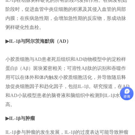
IL-1β在动脉粥样硬化的所有阶段均发挥作用。在病发初始
阶段时，促进血管中炎症细胞的积累及其侵入血管的局部
内膜；在疾病急性期，会增加急性期的反应物，形成动脉
粥样硬化性血栓。
▶
IL-1β与阿尔茨海默病（AD）
小胶质细胞与AD患者死后组织和AD动物模型中的淀粉样
蛋白β（Aβ）斑块紧密相关；可溶性Aβ肽的识别和吞噬作
用可以在体外和体内触发小胶质细胞活化，并导致随后释
放促炎细胞因子和趋化因子，包括IL-1β。研究报道，在AD
和AD小鼠模型患者的脑脊液和脑组织中检测到IL-1β水平升
高。
▶
IL-1β与肿瘤
IL-1β参与肿瘤的发生发展，IL-1β的过度表达可能导致肿瘤