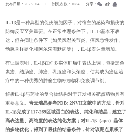
发布日期：2025 . 04 . 11
浏览次数：1084
分享：
IL-1β是一种典型的促炎细胞因子，对宿主的感染和损伤的
防御反应至关重要。在正常生理条件下，IL-1β基本不表
达，但在病理条件下（如类风湿关节炎、痛风急性发作、
动脉粥样硬化和阿尔茨海默病等），IL-1β表达量增加。
有证据表明，IL-1β在许多实体肿瘤中表达上调，包括黑色
素瘤、结肠癌、肺癌、乳腺癌和头颈癌，使其成为癌症治
疗中的一种优秀的肿瘤生物标志物和免疫调节剂。
解析IL-1β与药物的复合物结构对于开发相关靶点药物具有
重要意义。
青云瑞晶参考PDB: 2NVH文献中的方法，针对
IL-1β完成了117-269区域蛋白的表达、纯化和结晶，建立了
高表达量、高纯度的表达纯化方案；对IL-1β（apo）晶体
的多轮优化，得到了最佳的结晶条件，针对该靶点累积了