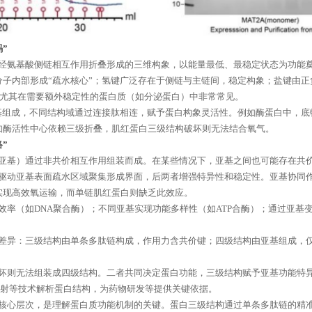
”
经氨基酸侧链相互作用折叠形成的三维构象，以能量最低、最稳定状态为功能
分子内部形成
“疏水核心”；氢键广泛存在于侧链与主链间，稳定构象；盐键由
，尤其在需要额外稳定性的蛋白质（如分泌蛋白）中非常常见。
基酸残基组成，不同结构域通过连接肽相连，赋予蛋白构象灵活性。例如酶蛋白中，
如酶活性中心依赖三级折叠，肌红蛋白三级结构破坏则无法结合氧气。
”
亚基）通过非共价相互作用组装而成。在某些情况下，亚基之间也可能存在共
驱动亚基表面疏水区域聚集形成界面，后两者增强特异性和稳定性。亚基协同
实现高效氧运输，而单链肌红蛋白则缺乏此效应。
效率（如
DNA聚合酶）；不同亚基实现功能多样性（如ATP合酶）；通过亚基
差异：三级结构由单条多肽链构成，作用力含共价键；四级结构由亚基组成，
坏则无法组装成四级结构。二者共同决定蛋白功能，三级结构赋予亚基功能特
衍射等技术解析蛋白结构，为药物研发等提供关键依据。
核心层次，是理解蛋白质功能机制的关键。蛋白三级结构通过单条多肽链的精