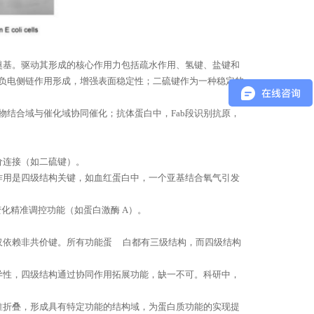
奠基。驱动其形成的核心作用力包括疏水作用、氢键、盐键和
正负电侧链作用形成，增强表面稳定性；
二硫键作为一种稳定的
底物结合域与催化域协同催化；抗体蛋白中，Fab段识别抗原，
价连接（如二硫键）。
作用是四级结构关键，如血红蛋白中，一个亚基结合氧气引发
变化精准调控功能（如蛋白激酶 A）。
仅依赖非共价键。所有功能蛋
白都有三级结构，而四级结构
异性，四级结构通过协同作用拓展功能，缺一不可。科研中，
准折叠，形成具有特定功能的结构域，为蛋白质功能的实现提