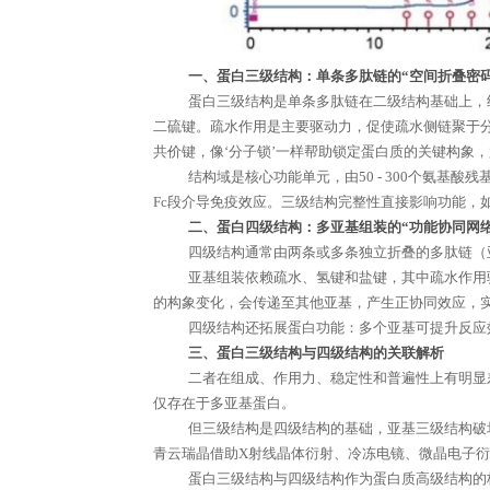
一、蛋白三级结构：单条多肽链的
“空间折叠密码
蛋白三级结构是单条多肽链在二级结构基础上，
二硫键。疏水作用是主要驱动力，促使疏水侧链聚于
共价键，像
‘分子锁’一样帮助锁定蛋白质的关键构象
结构域是核心功能单元，由
50 - 300个氨
Fc段介导免疫效应。三级结构完整性直接影响功能，
二、蛋白四级结构：多亚基组装的
“功能协同网络
四级结构通常由两条或多条独立折叠的多肽链（
亚基组装依赖疏水、氢键和盐键，其中疏水作用
的构象变化，会传递至其他亚基，产生正协同效应，
四级结构还拓展蛋白功能：多个亚基可提升反应
三、蛋白三级结构与四级结构的关联解析
二者在组成、作用力、稳定性和普遍性上有明显
仅存在于多亚基蛋白。
但三级结构是四级结构的基础，亚基三级结构破
青云瑞晶借助
X射线晶体衍射、冷冻电镜、微晶电子
蛋白三级结构与四级结构作为蛋白质高级结构的