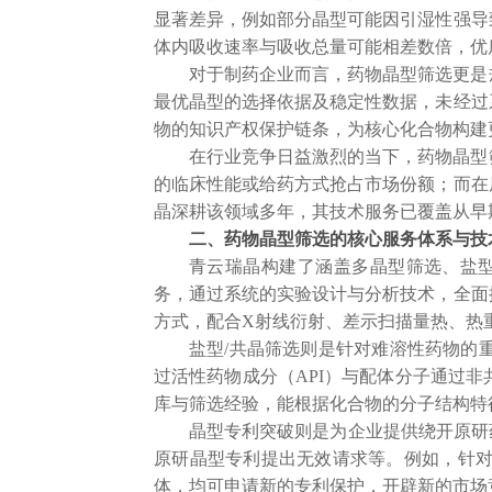
显著差异，例如部分晶型可能因引湿性强导
体内吸收速率与吸收总量可能相差数倍，优
对于制药企业而言，药物晶型筛选更是
最优晶型的选择依据及稳定性数据，未经过
物的知识产权保护链条，为核心化合物构建
在行业竞争日益激烈的当下，药物晶型
的临床性能或给药方式抢占市场份额；而在
晶深耕该领域多年，其技术服务已覆盖从早
二、药物晶型筛选的核心服务体系与技
青云瑞晶构建了涵盖多晶型筛选、盐
务，通过系统的实验设计与分析技术，全面
方式，配合X射线衍射、差示扫描量热、热
盐型
/共晶筛选则是针对难溶性药物的
过活性药物成分（API）与配体分子通过
库与筛选经验，能根据化合物的分子结构特
晶型专利突破则是为企业提供绕开原研
原研晶型专利提出无效请求等。例如，针
体，均可申请新的专利保护，开辟新的市场