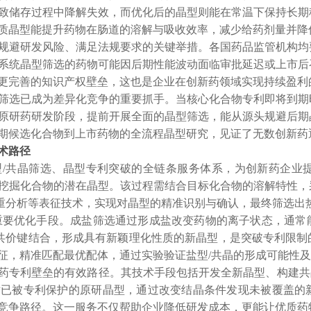
致储存过程中降解失效，而优化后的晶型则能在常温下保持长期
质晶型能提升药物在肠道的溶解与吸收效率，减少给药剂量并降
规避研发风险、满足法规要求的关键举措。各国药品监管机构均
系统晶型筛选的药物可能因后期性能波动面临审批延迟或上市后
更完善的知识产权壁垒，这也是企业在创新药领域实现持续盈利
筛选已成为差异化竞争的重要抓手。当核心化合物专利即将到期
原研药研发阶段，提前开展全面的晶型筛选，能从源头规避后期
期候选化合物到上市药物的全流程晶型研究，见证了无数创新药
术路径
型
/共晶筛选、晶型专利突破的全链条服务体系，为创新药企业
挖掘化合物的潜在晶型。该过程需结合目标化合物的溶解特性，
重分析等表征技术，实现对晶型的精准识别与确认，最终筛选出
重要优化手段。成盐筛选通过形成盐改变药物的离子状态，通常
非共价键结合，形成具有新颖理化性质的新晶型，是突破专利限
征，精准匹配最优配体，通过实验验证盐型/共晶的形成可能性
药专利壁垒的有效路径。其技术手段包括开发全新晶型、构建共
对已被专利保护的原研晶型，通过改变结晶条件发现未被覆盖的
竞争路径。这一服务不仅帮助企业降低研发成本，更能让优质药