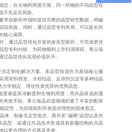
稳定；在生物利用度方面，同一药物的不同晶型在
低不良反应风险。
要求创新药申报时提供完整的晶型研究数据，明确
召回风险。同时，通过晶型专利布局，可以延长药
的核心保障。
时，通过晶型优化开发的改良型新药，可凭借更优
晶型专利纠纷，为药物顺利上市扫清障碍。青云瑞
通过晶型优化实现价值跃升。
提供定制化解决方案。多晶型筛选作为基础核心服
采用溶剂挥发、冷却结晶、反溶剂沉淀等多种结晶
热力学稳定、理化性质优异的优势晶型。
能显著提高溶解度和生物利用度；而共晶筛选则通
制的有效手段。青云瑞晶在该领域积累了丰富的配体
及稳定性，为后续制剂开发提供理想的固体形态。
晶体、制备无定型形态、再开发
“漏网”晶型以及对
新晶型，或通过共晶技术形成具有新颖结构的共晶
物以更合理的方式惠及患者。