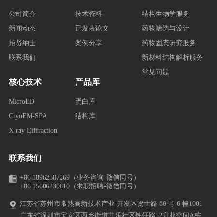
公司简介
技术资料
结构生物学服务
新闻动态
已发表论文
药物筛选与设计
招贤纳士
案例分享
药物固态研究服务
联系我们
新材料结构解析服务
常见问题
核心技术
产品库
MicroED
蛋白库
CryoEM-SPA
结构库
X-ray Diffraction
联系我们
+86 18962587269（业务咨询-微信同号）
+86 15606230810（求职招聘-微信同号）
江苏省苏州市常熟高新技术产业 开发区贤士路 88 号 6 幢1001
广东省深圳市宝安区西乡街道共乐社区铁仔路52升业空间A栋