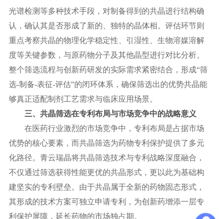
光谱检测等多种技术手段，对制备得到的共晶进行结构确
认，
确认其是否形成了新的、独特的晶体相
。评估环节则
重点考察共晶的物理化学稳定性、引湿性、生物溶媒溶解
度等关键参数，与原药物分子及其他晶型进行对比分析。
整个筛选流程与创新药研发的实际需求紧密结合，形成
“筛
选-制备-表征-评估”的闭环体系，确保筛选出的优势共晶能
够真正适配制剂工艺需求与临床应用场景。
三、共晶筛选在专利布局与市场竞争中的战略意义
在医药行业激烈的市场竞争中，专利布局是占据市场
优势的核心要素，而共晶筛选为药物专利保护提供了多元
化路径。青云瑞晶将共晶筛选技术与专利战略深度融合，
不仅通过筛选获得性能更优的共晶形式，更以此为基础构
建坚实的专利壁垒。由于共晶属于全新的药物固态形式，
其形成的技术方案可独立申请专利，为创新药增添一层专
利保护屏障，延长药物的市场独占期。