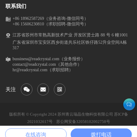
联系我们
+86 18962587269（业务咨询-微信同号）
+86 15606230810（求职招聘-微信同号）
江苏省苏州市常熟高新技术产业 开发区贤士路 88 号 6 幢1001
广东省深圳市宝安区西乡街道共乐社区铁仔路52升业空间A栋
317
bussiness@readcrystal.com（业务报价）
contact@readcrystal.com（其他合作）
hr@readcrystal.com（求职招聘）
关注
版权所有 © Copyright 2024 苏州青云瑞晶生物科技有限公司
苏ICP备
2021032617号
苏公网安备32058102002758号
隐私政策
在线咨询
拨打电话