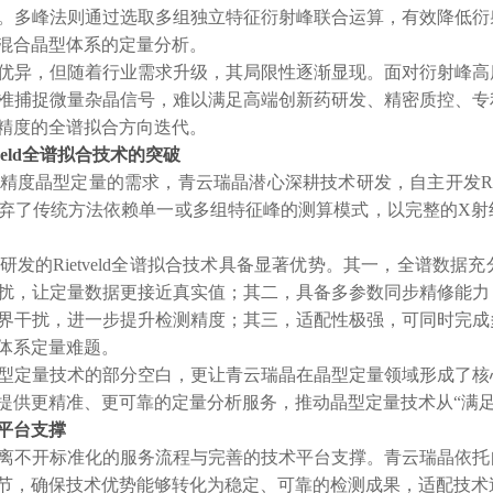
。多峰法则通过选取多组独立特征衍射峰联合运算，有效降低衍
混合晶型体系的定量分析。
优异，但随着行业需求升级，其局限性逐渐显现。面对衍射峰高
准捕捉微量杂晶信号，难以满足高端创新药研发、精密质控、专
精度的全谱拟合方向迭代。
tveld全谱拟合技术的突破
精度晶型定量的需求，青云瑞晶潜心深耕技术研发，自主开发
弃了传统方法依赖单一或多组特征峰的测算模式，以完整的X射
研发的
Rietveld全谱拟合技术具备显著优势。其一，全谱数
扰，让定量数据更接近真实值；其二，具备多参数同步精修能力
界干扰，进一步提升检测精度；其三，适配性极强，可同时完成
体系定量难题。
型定量技术的部分空白，更让青云瑞晶在晶型定量领域形成了核
提供更精准、更可靠的定量分析服务，推动晶型定量技术从
“满
平台支撑
离不开标准化的服务流程与完善的技术平台支撑。青云瑞晶依托
节，确保技术优势能够转化为稳定、可靠的检测成果，适配技术