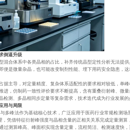
求倒逼升级
型混合体系中各类晶相的占比，补齐传统晶型定性分析无法提供
即便是微量杂晶，也可能改变制剂性能、埋下用药安全隐患，这
占据主导，对定量精度、复杂体系适配性的要求相对较低，单峰
推进，仿制药一致性评价要求不断提高，含有重叠衍射峰、微量
晶检测、多晶相同步定量等复杂需求，技术迭代成为行业发展的
应用与局限
法与多峰法作为基础核心技术，广泛应用于医药行业常规检测场
理，凭借特征衍射峰强度与晶相含量的正相关关系完成定量测算
通过测算峰高、峰面积实现含量定量，流程简洁、检测速度快，