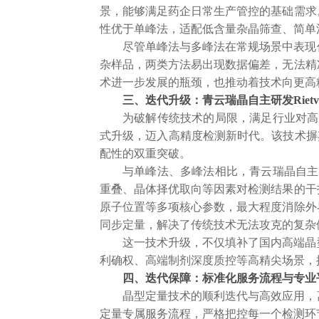
景，能够满足药企日常生产管控的基础需求
性优于单峰法，适配低含量杂晶筛查、简单
尽管单峰法与多峰法在常规场景中表现
杂样品，两类方法易出现数据偏差，无法精
术进一步发展的瓶颈，也推动着技术向更高
三、迭代升级：青云瑞晶自主研发
Rie
为破解传统技术的局限，满足行业对高
式升级，迈入高精度检测新时代。该技术摒
配性的双重突破。
与单峰法、多峰法相比，青云瑞晶自主
重叠、晶体择优取向等因素对检测结果的干
原子位置等多项核心参数，最大程度消除外
同步定量，解决了传统技术无法攻克的复杂
这一技术升级，不仅填补了国内高端晶
利确权、高端制剂深度质控等高精尖场景，
四、迭代保障：标准化服务流程与专业
晶型定量技术的顺利迭代与高效应用，
定量专属服务流程，严格把控每一个检测环