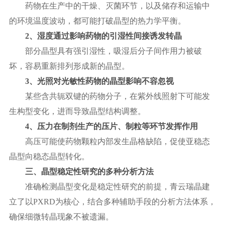
药物在生产中的干燥、灭菌环节，以及储存和运输中
的环境温度波动，都可能打破晶型的热力学平衡。
2、湿度通过影响药物的引湿性间接诱发转晶
部分晶型具有强引湿性，吸湿后分子间作用力被破
坏，容易重新排列形成新的晶型。
3、光照对光敏性药物的晶型影响不容忽视
某些含共轭双键的药物分子，在紫外线照射下可能发
生构型变化，进而导致晶型结构调整。
4、压力在制剂生产的压片、制粒等环节发挥作用
高压可能使药物颗粒内部发生晶格缺陷，促使亚稳态
晶型向稳态晶型转化。
三、晶型稳定性研究的多种分析方法
准确检测晶型变化是稳定性研究的前提，青云瑞晶建
立了以
PXRD为核心，结合多种辅助手段的分析方法体系，
确保细微转晶现象不被遗漏。