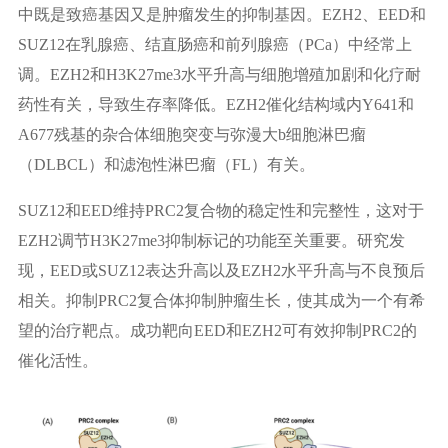
中既是致癌基因又是肿瘤发生的抑制基因。EZH2、EED和
SUZ12在乳腺癌、结直肠癌和前列腺癌（PCa）中经常上
调。EZH2和H3K27me3水平升高与细胞增殖加剧和化疗耐
药性有关，导致生存率降低。EZH2催化结构域内Y641和
A677残基的杂合体细胞突变与弥漫大b细胞淋巴瘤
（DLBCL）和滤泡性淋巴瘤（FL）有关。
SUZ12和EED维持PRC2复合物的稳定性和完整性，这对于
EZH2调节H3K27me3抑制标记的功能至关重要。研究发
现，EED或SUZ12表达升高以及EZH2水平升高与不良预后
相关。抑制PRC2复合体抑制肿瘤生长，使其成为一个有希
望的治疗靶点。成功靶向EED和EZH2可有效抑制PRC2的
催化活性。