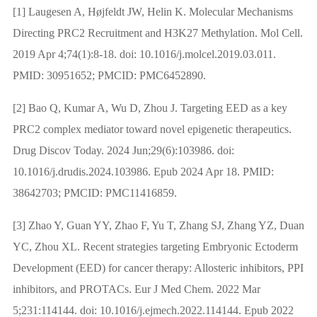
[1] Laugesen A, Højfeldt JW, Helin K. Molecular Mechanisms
Directing PRC2 Recruitment and H3K27 Methylation. Mol Cell.
2019 Apr 4;74(1):8-18. doi: 10.1016/j.molcel.2019.03.011.
PMID: 30951652; PMCID: PMC6452890.
[2] Bao Q, Kumar A, Wu D, Zhou J. Targeting EED as a key
PRC2 complex mediator toward novel epigenetic therapeutics.
Drug Discov Today. 2024 Jun;29(6):103986. doi:
10.1016/j.drudis.2024.103986. Epub 2024 Apr 18. PMID:
38642703; PMCID: PMC11416859.
[3] Zhao Y, Guan YY, Zhao F, Yu T, Zhang SJ, Zhang YZ, Duan
YC, Zhou XL. Recent strategies targeting Embryonic Ectoderm
Development (EED) for cancer therapy: Allosteric inhibitors, PPI
inhibitors, and PROTACs. Eur J Med Chem. 2022 Mar
5;231:114144. doi: 10.1016/j.ejmech.2022.114144. Epub 2022