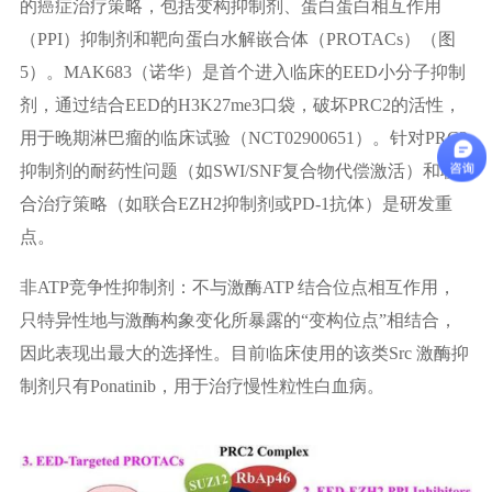
的癌症治疗策略，包括变构抑制剂、蛋白蛋白相互作用
（PPI）抑制剂和靶向蛋白水解嵌合体（PROTACs）（图
5）。MAK683（诺华）是首个进入临床的EED小分子抑制
剂，通过结合EED的H3K27me3口袋，破坏PRC2的活性，
用于晚期淋巴瘤的临床试验（NCT02900651）。针对PRC2
抑制剂的耐药性问题（如SWI/SNF复合物代偿激活）和联
合治疗策略（如联合EZH2抑制剂或PD-1抗体）是研发重
点。
非ATP竞争性抑制剂：不与激酶ATP 结合位点相互作用，
只特异性地与激酶构象变化所暴露的“变构位点”相结合，
因此表现出最大的选择性。目前临床使用的该类Src 激酶抑
制剂只有Ponatinib，用于治疗慢性粒性白血病。