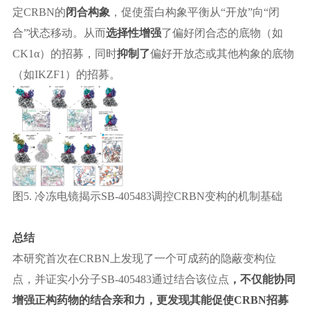
定CRBN的
闭合构象
，促使蛋白构象平衡从
“开放”向“闭
合”状态移动。
从而
选择性增强
了偏好闭合态的底物（如
CK1α）的招募，同时
抑制了
偏好开放态或其他构象的底物
（如
IKZF1）的招募。
图
5.
冷冻电镜揭示
SB-405483调控CRBN变构的机制基础
总结
本研究首次在
CRBN上发现了一个可成药的隐蔽变构位
点，并证实小分子SB-405483通过结合该位点
，不仅能协同
增强正构药物的结合亲和力，更
发现其能促使
CRBN招募