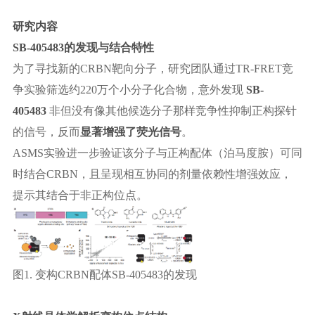
研究内容
SB-405483的发现与结合特性
为了
寻找新的
CRBN靶向分子，研究团队
通过
TR-FRET竞
争实验筛选约220万个小分子化合物，意外发现
SB-
405483
非但没有像其他候选分子那样竞争性抑制正构探针
的信号，反而
显著增强了荧光信号
。
ASMS实验
进一步验证该分子与正构配体（泊马度胺）可同
时结合
CRBN，且呈现相互协同的剂量依赖性增强效应，
提示其结合于非正构位点。
图
1.
变构
CRBN配体SB-405483的发现