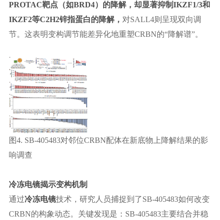
PROTAC靶点（如BRD4）的降解，却显著抑制IKZF1/3和
IKZF2等C2H2锌指蛋白的降解，
对
SALL4则呈现双向调
节。这表明变构调节能差异化地重塑CRBN的“降解谱”。
图
4.
SB-405483对邻位CRBN配体在新底物上降解结果的影
响调查
冷冻电镜揭示变构机制
通过
冷冻电镜
技术，研究人员捕捉到了
SB-405483如何改变
CRBN的构象动态。关键发现是：SB-405483主要结合并稳