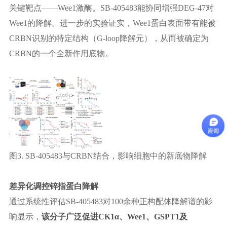
关键靶点
——Wee1激酶。SB-405483能协同增强DEG-47对
Wee1的降解。进一步的实验证实，Wee1蛋白表面带有能被
CRBN识别的特定结构（G-loop降解元），从而被确定为
CRBN的一个全新作用底物。
图
3.
SB-405483与CRBN结合，影响细胞中的新底物降解
差异化调控锌指蛋白降解
通过系统性
评估
SB-405483对100余种正构配体降解谱的影
响显示，
该分子广泛促进
CK1α、Wee1、GSPT1及