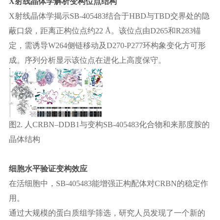
X射线晶体学解析
变
构位点结构
X射线晶体学
揭示
SB-405483结合于HBD与TBD交界处的隐
蔽口袋，距离正构位点约22 Å。该位点由D265和R283锚
定，需诱导W264侧链移动及D270-P277环构象变化方可形
成。序列分析显示该位点在进化上高度保守。
图
2.
人
CRBN–DDB1与变构SB-405483化合物和来那度胺的
晶体结构
细胞水平验证
变
构效应
在活细胞中，
SB-405483能增强正构配体对CRBN的稳定作
用。
通过大规模的蛋白质组学筛选，研究人员发现了一个新的