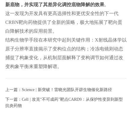
新底物，并实现了其差异化调控
底物降解
的效果
。
这一发现为开发具有更高选择性和更优安全性的下一代
CRBN靶向药物提供了全新的策略，极大地拓展了靶向蛋
白降解技术的应用前景。
结构生物学手段在本研究中起到关键作用：
X射线晶体学以
原子分辨率直接揭示了变构位点的结构；冷冻电镜则动态
捕捉了构象变化，从机制层面解释了变构调节如何通过改
变构象平衡来重塑降解谱。
上一篇：Science | 新突破！雷晓光团队开辟生物催化新路径
下一篇：Cell | 攻克“不可成药”靶点CARD9：从保护性变异到新型
抗炎药物