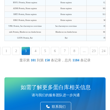
RNF11 Protein, Homo sapiens
Homo sapiens
G2-N15
ADH6 Protein, Homo sapiens
Homo sapiens
M1-W3
SIRT3 Protein, Homo sapiens
Homo sapiens
S118-K3
ERK3 Protein, Homo sapiens
Homo sapiens
M9-I32
YPR1 Protein, Saccharomyces cerevisiae
Saccharomyces cerevisiae
P2-Q31
nitA Protein, Rhodococcus rhodochrous
Rhodococcus rhodochrous
M1-K36
GSTP1 Protein, Rat
Rat
P2-Q21
1
2
3
4
5
6
7
8
...
23
24
显示第
101
到第
150
条记录，总共
1184
条记录
如需了解更多蛋白库相关信息
请与我们的服务团队进一步沟通
联系我们