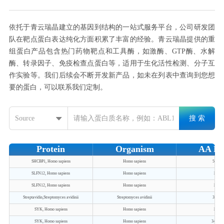
依托于青云瑞晶建立的基因到结构的一站式服务平台，公司研发团
队在靶点蛋白表达纯化方面积累了丰富的经验。青云瑞晶提供的重
组蛋白产品包含热门药物靶点和工具酶，如激酶、GTP酶、水解
酶、转录因子、免疫检查点蛋白等，适用于生化活性检测、分子互
作实验等。我们后续会不断开发新产品，如未在列表中查询到您想
要的蛋白，可以联系我们定制。
搜 索
Source
Protein
Organism
AA Ra
SHCBP1, Homo sapiens
Homo sapiens
55-672
SLFN12, Homo sapiens
Homo sapiens
1-578
SLFN12, Homo sapiens
Homo sapiens
1-578
Streptavidin,Streptomyces avidinii
Streptomyces avidinii
37-159
SYK, Homo sapiens
Homo sapiens
1-269
SYK, Homo sapiens
Homo sapiens
343-63