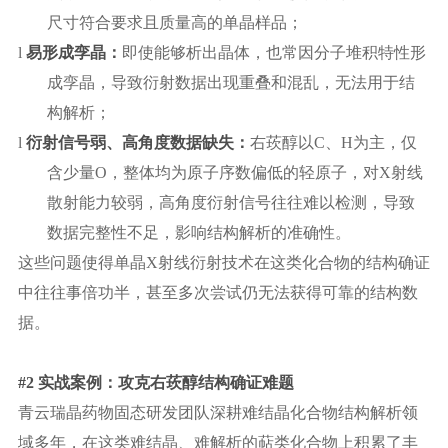
尺寸符合要求且质量高的单晶样品；
l
易形成孪晶：
即使能够析出晶体，也常因分子堆积特性形
成孪晶，导致衍射数据出现重叠和混乱，无法用于结
构解析；
l
衍射信号弱、高角度数据缺失：
右莰醇
以
C、H为主，仅
含少量O，整体均为原子序数偏低的轻原子
，对
X射线
散射能力较弱，高角度衍射信号往往难以检测，导致
数据完整性不足，影响结构解析的准确性。
这些问题使得单晶
X射线衍射技术在这类化合物的结构确证
中往往事倍功半，甚至多次尝试仍无法获得可靠的结构数
据。
#2 实战案例：攻克右莰醇结构确证难题
青云瑞晶药物固态研发团队深耕难结晶化合物结构解析领
域多年，在这类难结晶、难解析的萜类化合物上积累了丰