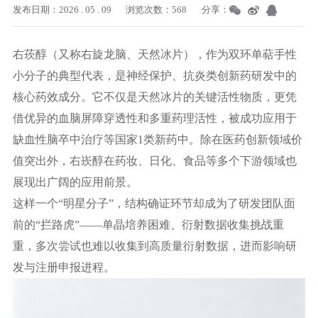
发布日期：2026 . 05 . 09
浏览次数：568
分享：
右莰醇（又称右旋龙脑、天然冰片），作为双环单萜手性
小分子的典型代表，是神经保护、抗炎类创新药研发中的
核心药效成分。它不仅是天然冰片的关键活性物质，更凭
借优异的血脑屏障穿透性和多重药理活性，被成功应用于
缺血性脑卒中治疗等国家
1类新药中。除在医药创新领域价
值突出外，右崁醇在药妆、日化、食品等多个下游领域也
展现出广阔的应用前景。
这样一个
“明星分子”
，结构确证环节却成为了
研发团队面
前的
“拦路虎”——单晶培养困难、衍射数据收集挑战重
重，多次尝试也难以收集到高质量衍射数据，进而
影响研
发与注册申报进程。