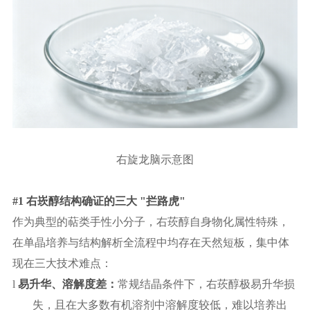
右旋龙脑示意图
#1 右崁醇结构确证的三大 "拦路虎"
作为典型的萜类手性小分子，右莰醇自身物化属性特殊，
在单晶培养与结构解析全流程中均存在天然短板，集中体
现在三大技术难点：
l
易升华、溶解度差：
常规结晶条件下，右莰醇极易升华损
失，且在大多数有机溶剂中溶解度较低，难以培养出